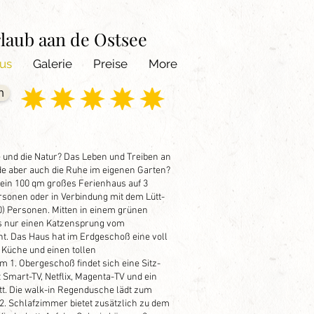
laub aan de Ostsee
us
Galerie
Preise
More
n
e und die Natur? Das Leben und Treiben an
 aber auch die Ruhe im eigenen Garten?
 ein 100 qm großes Ferienhaus auf 3
ersonen oder in Verbindung mit dem Lütt-
 10) Personen. Mitten in einem grünen
es nur einen Katzensprung vom
nt. Das Haus hat im Erdgeschoß eine voll
e Küche und einen tollen
 1. Obergeschoß findet sich eine Sitz-
Smart-TV, Netflix, Magenta-TV und ein
tt. Die walk-in Regendusche lädt zum
2. Schlafzimmer bietet zusätzlich zu dem