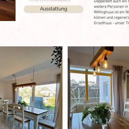
Doppelbett auch ein 
weitere Personen in
Ausstattung
Wittinghuus ist ein 
klönen und regeneri
Groothuus - unser Tr