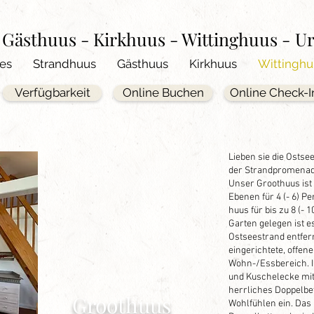
-
Gästhuus - Kirkhuus - Wittinghuus -
Ur
les
Strandhuus
Gästhuus
Kirkhuus
Wittinghu
Verfügbarkeit
Online Buchen
Online Check-I
Lieben sie die Ostse
der Strandpromenade
Unser Groothuus ist
Ebenen für 4 (- 6) P
huus für bis zu 8 (-
Garten gelegen ist 
Ostseestrand entfer
eingerichtete, offen
Wohn-/Essbereich. Im
und Kuschelecke mit 
herrliches Doppelbe
Groothuus
Wohlfühlen ein. Das 